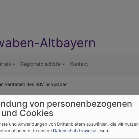
waben-Altbayern
kreis
Regionalbischöfe
Kontakt
den Vertretern des BBV Schwaben
ndung von personenbezogenen
r im Austausch mit den 
 und Cookies
enste und Anwendungen von Drittanbietern auswählen, die wir nutze
Informationen bitte unsere
Datenschutzhinweise
lesen.