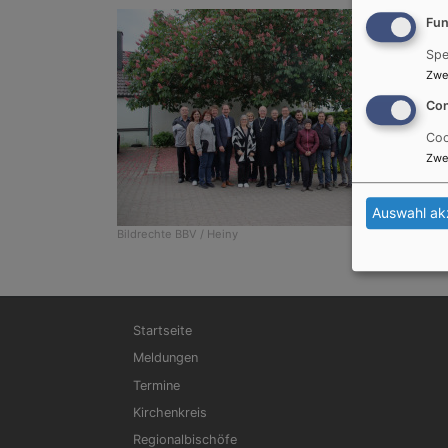
Fun
Spe
Zwe
Con
Coo
Zwe
Auswahl ak
Bildrechte
BBV / Heiny
Hauptnavigation
Startseite
Meldungen
Termine
Kirchenkreis
Regionalbischöfe