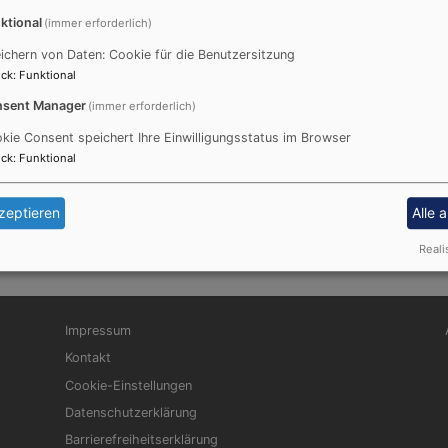
Regionalbischof Klaus Stiegler traf sich am 
ktional
(immer erforderlich)
Vertretern des Bayerischen Bauernverbande
ichern von Daten: Cookie für die Benutzersitzung
ck
:
Funktional
offenen und konstruktiven Gesprächen wurd
sent Manager
(immer erforderlich)
landwirschaftlichen Bereich besprochen.
kie Consent speichert Ihre Einwilligungsstatus im Browser
ck
:
Funktional
zeptieren
Alle 
Reali
Fußbereichsmenü
Be
Impressum
Kontakt
Cookie-Einstellungen
Datenschutzerklärung
Barrierefreiheitserklärung