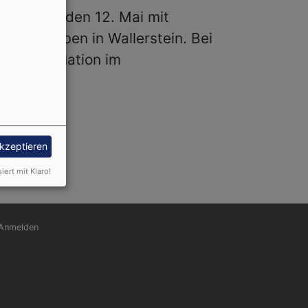
Dienstag, den 12. Mai mit
s Schwaben in Wallerstein. Bei
e die Situation im
akzeptieren
siert mit Klaro!
nutzermenü
Anmelden