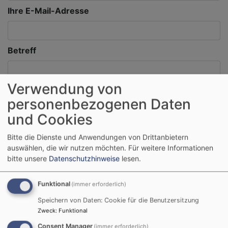
Ihre E-Mail-Adresse
Betreff
Verwendung von
Nachricht
personenbezogenen Daten
und Cookies
Bitte die Dienste und Anwendungen von Drittanbietern
auswählen, die wir nutzen möchten.
Für weitere Informationen
bitte unsere
Datenschutzhinweise
lesen.
Funktional
(immer erforderlich)
Speichern von Daten: Cookie für die Benutzersitzung
Zweck
:
Funktional
Consent Manager
(immer erforderlich)