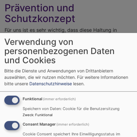
Prävention und
Schutzkonzept
Für uns ist es sehr wichtig, dass diese Haltung in
unserem täglichen Handeln deutlich zum Ausdruck
Verwendung von
kommt. Aus diesem Grund haben wir in unserem
personenbezogenen Daten
Schutzkonzept klare Leitlinien und präventive
und Cookies
Maßnahmen beschrieben. So gehört es für uns dazu,
dass sich alle unsere Mitarbeitenden an einen
Bitte die Dienste und Anwendungen von Drittanbietern
Verhaltenskodex halten, sich zum Thema Prävention
auswählen, die wir nutzen möchten.
Für weitere Informationen
sexualisierter Gewalt schulen und wissen, wie sie bei
bitte unsere
Datenschutzhinweise
lesen.
einem Verdacht von sexualisierter Gewalt handeln
sollen.
Funktional
(immer erforderlich)
Speichern von Daten: Cookie für die Benutzersitzung
Zweck
:
Funktional
Consent Manager
(immer erforderlich)
Beratungsmöglichkeiten
Cookie Consent speichert Ihre Einwilligungsstatus im