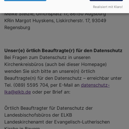
Bora-Str. 7-13, 80333 München
Realisiert mit Klaro!
Meike Stelzle, Ulrichsplatz 17, 86150 Augsburg
KRin Margot Huyskens, Liskircherstr. 17, 93049
Regensburg
Unser(e) örtlich Beauftragte(r) für den Datenschutz
Bei Fragen zum Datenschutz in unseren
Kirchenkreisbüros (auch bei dieser Homepage)
wenden Sie sich bitte an unsere(n) örtlich
Beauftragte(n) für den Datenschutz – erreichbar unter
Tel. (089) 5595 704, per E-Mail an
datenschutz-
lka@elkb.de
oder per Brief an:
Örtlich Beauftragter für Datenschutz der
Landesbischofsbüros der ELKB
Landeskirchenamt der Evangelisch-Lutherischen
Kirche in Bayern