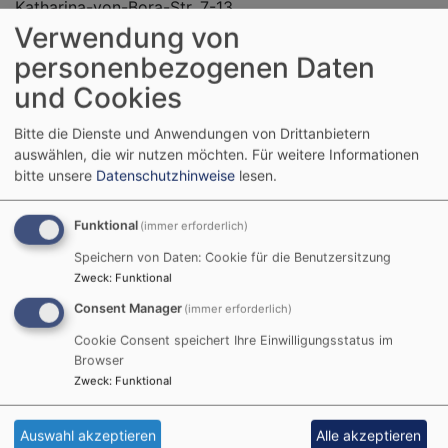
Katharina-von-Bora-Str. 7-13
Verwendung von
80333 München
personenbezogenen Daten
Vertreten durch
und Cookies
Regionalbischof Thomas Prieto Peral
Bitte die Dienste und Anwendungen von Drittanbietern
Regionalbischof Klaus Stiegler
auswählen, die wir nutzen möchten.
Für weitere Informationen
bitte unsere
Datenschutzhinweise
lesen.
Die Evangelisch-Lutherische Kirche in Bayern ist eine
Körperschaft öffentlichen Rechts
Funktional
(immer erforderlich)
Speichern von Daten: Cookie für die Benutzersitzung
Kontakt
Zweck
:
Funktional
E-Mail:
schwaben-altbayern@elkb.de
Consent Manager
(immer erforderlich)
Telefon: +49 (0) 895595360
Cookie Consent speichert Ihre Einwilligungsstatus im
Telefon: +49 (0) 821597030
Browser
Zweck
:
Funktional
Inhaltlich Verantwortliche im Sinne des § 18 MStV:
Auswahl akzeptieren
Alle akzeptieren
KRin Anika Sergel-Kohls & Bärbel Fath, Katharina-von-