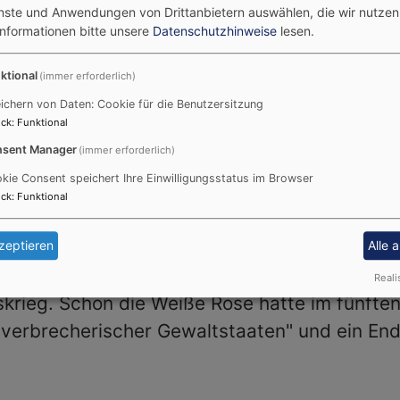
enste und Anwendungen von Drittanbietern auswählen, die wir nutze
deutung waren, begleitet von Franz Wich. Di
Informationen bitte unsere
Datenschutzhinweise
lesen.
it Thomas Prieto Peral, Regionalbischof im 
he in Bayern. Die liturgische Leitung lag bei 
ktional
(immer erforderlich)
he. Katharina Versluis-Probst, Enkeltochter v
ichern von Daten: Cookie für die Benutzersitzung
ck
:
Funktional
ber sein Vermächtnis für die Familie. Marlen
sent Manager
(immer erforderlich)
ms, berichtete, was die Namensgeberin ihrer
kie Consent speichert Ihre Einwilligungsstatus im Browser
ck
:
Funktional
tyna Maksymliuk (21), Freiwillige von Aktio
 des ukrainischen KZ-Dachau-Überlebenden Va
zeptieren
Alle 
er Jahren leidet die Ukraine unter dem vom ru
Reali
krieg. Schon die Weiße Rose hatte im fünften
r verbrecherischer Gewaltstaaten" und ein End