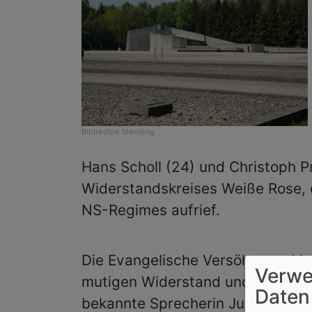
Bildrechte
Mensing
Hans Scholl (24) und Christoph 
Widerstandskreises Weiße Rose, 
NS-Regimes aufrief.
Die Evangelische Versöhnungskir
Verwe
mutigen Widerstand und ließ si
Daten
bekannte Sprecherin Julia Cortis 