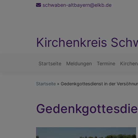
Direkt
schwaben-altbayern@elkb.de
zum
Inhalt
Kirchenkreis Sch
Startseite
Meldungen
Termine
Kirchen
Hauptnavigation
Startseite
Gedenkgottesdienst in der Versöhnu
Gedenkgottesdie