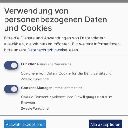
Verwendung von
Grußworte
personenbezogenen Daten
und Cookies
Bitte die Dienste und Anwendungen von Drittanbietern
Jahresempfang 2026 der EJM
94.66 KB
auswählen, die wir nutzen möchten.
Für weitere Informationen
Grußwort beim Jahresempfang 2026 der Evang.
bitte unsere
Datenschutzhinweise
lesen.
Jugend München am 30.01.2026
Funktional
(immer erforderlich)
Speichern von Daten: Cookie für die Benutzersitzung
Zweck
:
Funktional
2025-10-30 Grußwort 50 Jahre Evang.
Consent Manager
(immer erforderlich)
Studierendengemeinde München
73.64 KB
Cookie Consent speichert Ihre Einwilligungsstatus im
Browser
Grußwort zum 50-jährigen Jubiläum der Evangelischen
Zweck
:
Funktional
Studierendengemeinde München am 30.10.2025 im
gemeinsamen ESG-Gebäude Friedrichstraße
Auswahl akzeptieren
Alle akzeptieren