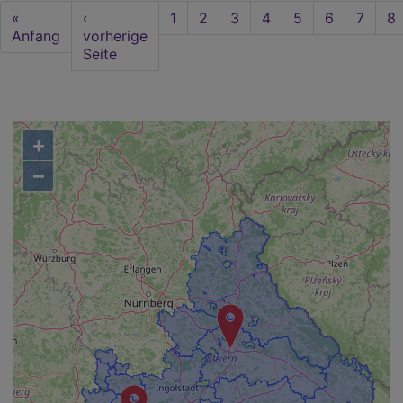
Seitennummerierung
First
«
Vorherige
‹
Seite
1
Aktuelle
2
Seite
3
Seite
4
Seite
5
Seite
6
Seite
7
Se
8
page
Anfang
Seite
vorherige
Seite
Seite
+
−