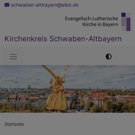
Direkt
schwaben-altbayern@elkb.de
zum
Inhalt
Kirchenkreis Schwaben-Altbayern
Hauptnavigation
Previous
Nex
Startseite