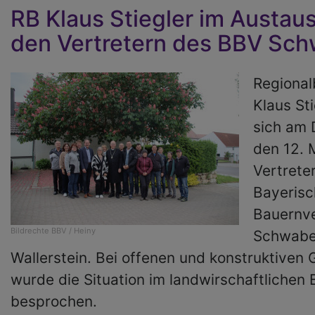
RB Klaus Stiegler im Austau
den Vertretern des BBV Sc
Regional
Klaus Sti
sich am 
den 12. 
Vertrete
Bayeris
Bauernv
Bildrechte
BBV / Heiny
Schwabe
Wallerstein. Bei offenen und konstruktiven
wurde die Situation im landwirschaftlichen 
besprochen.