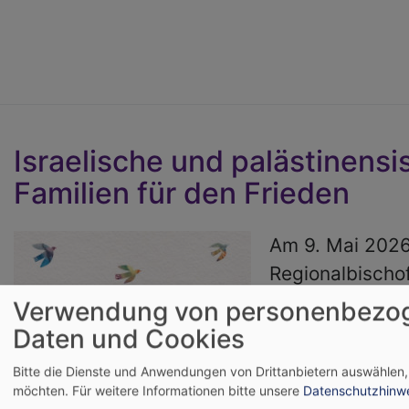
Israelische und palästinensi
Familien für den Frieden
Am 9. Mai 2026
Regionalbisch
Prieto Peral ei
Verwendung von personenbezo
mit Laila Al-Sh
Daten und Cookies
Michal Halev, M
Bitte die Dienste und Anwendungen von Drittanbietern auswählen,
Parents Circle 
möchten.
Für weitere Informationen bitte unsere
Datenschutzhinw