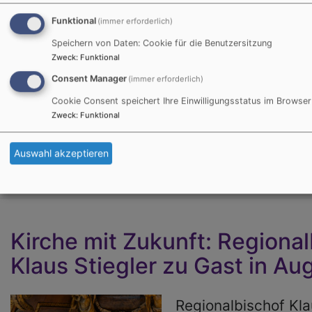
Forum (PCFF). 
Funktional
(immer erforderlich)
sich hunderte i
Speichern von Daten: Cookie für die Benutzersitzung
und palästinen
Zweck
:
Funktional
Familien
Consent Manager
(immer erforderlich)
zusammengesch
Bildrechte
PCFF
Cookie Consent speichert Ihre Einwilligungsstatus im Browser
Kinder im Konflikt verloren haben. Sie wolle
Zweck
:
Funktional
statt weiteres Leid.
Auswahl akzeptieren
Kirche mit Zukunft: Regiona
Klaus Stiegler zu Gast in Au
Regionalbischof Kla