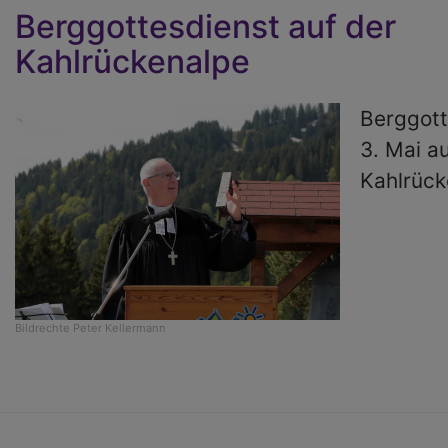
Berggottesdienst auf der
Kahlrückenalpe
Berggott
3. Mai a
Kahlrück
Bildrechte
Peter Kellermann